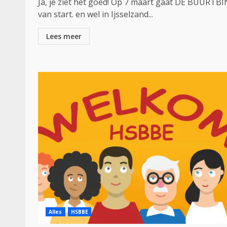
Ja, je ziet het goed! Op 7 maart gaat DE BUURTB
van start. en wel in Ijsselzand...
Lees meer
Alles
HSBBE