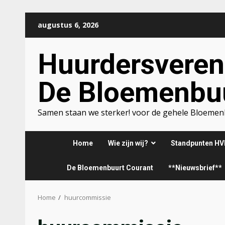
Ga
augustus 6, 2026
naar
de
Huurdersveren
inhoud
De Bloemenbu
Samen staan we sterker! voor de gehele Bloeme
Home
Wie zijn wij?
Standpunten HV
De Bloemenbuurt Courant
**Nieuwsbrief**
Home
huurcommissie