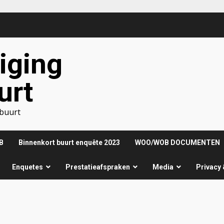
iging
urt
nbuurt
B
Binnenkort buurt enquête 2023
WOO/WOB DOCUMENTEN
Enquetes
Prestatieafspraken
Media
Privacy 