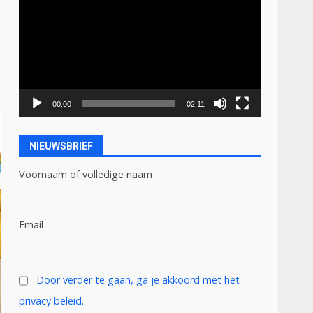
00:00
02:11
NIEUWSBRIEF
Voornaam of volledige naam
Email
Door verder te gaan, ga je akkoord met het
privacy beleid.