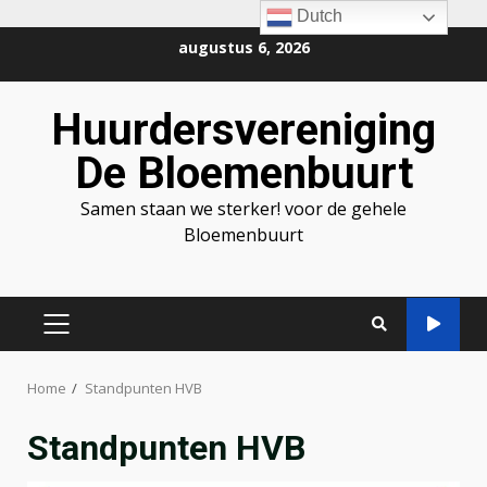
Dutch
Ga
augustus 6, 2026
naar
de
Huurdersvereniging
inhoud
De Bloemenbuurt
Samen staan we sterker! voor de gehele
Bloemenbuurt
PRIMAIR
MENU
Home
Standpunten HVB
Standpunten HVB