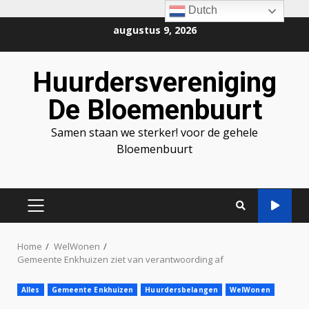
Dutch
Ga
augustus 9, 2026
naar
de
Huurdersvereniging
inhoud
De Bloemenbuurt
Samen staan we sterker! voor de gehele
Bloemenbuurt
PRIMAIR
MENU
Home
WelWonen
Gemeente Enkhuizen ziet van verantwoording af
Alles
Gemeente Enkhuizen
Huurdersbelangen
WelWonen