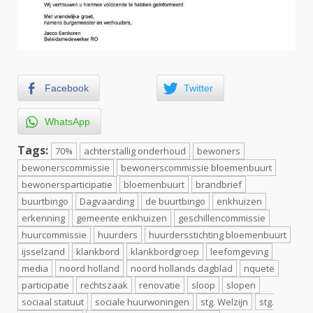
Facebook
Twitter
WhatsApp
Tags:
70%
achterstallig onderhoud
bewoners
bewonerscommissie
bewonerscommissie bloemenbuurt
bewonersparticipatie
bloemenbuurt
brandbrief
buurtbingo
Dagvaarding
de buurtbingo
enkhuizen
erkenning
gemeente enkhuizen
geschillencommissie
huurcommissie
huurders
huurdersstichting bloemenbuurt
ijsselzand
klankbord
klankbordgroep
leefomgeving
media
noord holland
noord hollands dagblad
nquete
participatie
rechtszaak
renovatie
sloop
slopen
sociaal statuut
sociale huurwoningen
stg. Welzijn
stg.