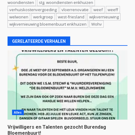
woondiensten
stg. woondiensten enkhuizen
verhuiskostenvergoeding
vloerrenovatie
weef
weeff
welwonen
werkgroep
west-friesland
wijkvernieuwing
wijkvernieuwing bloemenbuurt enkhuizen
Wohv
GERELATEERDE VERHALEN
Alles
Vrijwilligers en Talenten gezocht Burendag
Bloemenbuurt!