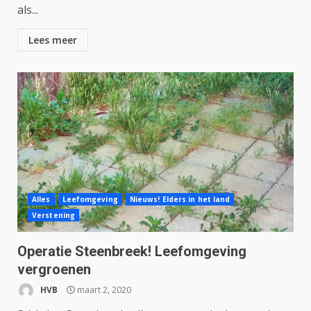
als...
Lees meer
Alles
Leefomgeving
Nieuws! Elders in het land
Verstening
Operatie Steenbreek! Leefomgeving
vergroenen
HVB
maart 2, 2020