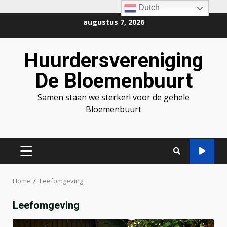
Dutch
Ga
augustus 7, 2026
naar
de
Huurdersvereniging
inhoud
De Bloemenbuurt
Samen staan we sterker! voor de gehele
Bloemenbuurt
PRIMAIR
MENU
Home
Leefomgeving
Leefomgeving