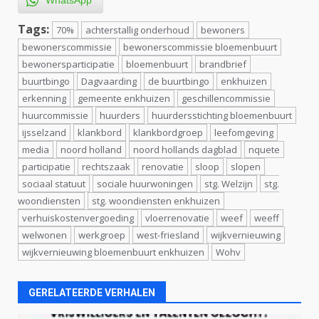
Tags:
70%
achterstallig onderhoud
bewoners
bewonerscommissie
bewonerscommissie bloemenbuurt
bewonersparticipatie
bloemenbuurt
brandbrief
buurtbingo
Dagvaarding
de buurtbingo
enkhuizen
erkenning
gemeente enkhuizen
geschillencommissie
huurcommissie
huurders
huurdersstichting bloemenbuurt
ijsselzand
klankbord
klankbordgroep
leefomgeving
media
noord holland
noord hollands dagblad
nquete
participatie
rechtszaak
renovatie
sloop
slopen
sociaal statuut
sociale huurwoningen
stg. Welzijn
stg.
woondiensten
stg. woondiensten enkhuizen
verhuiskostenvergoeding
vloerrenovatie
weef
weeff
welwonen
werkgroep
west-friesland
wijkvernieuwing
wijkvernieuwing bloemenbuurt enkhuizen
Wohv
GERELATEERDE VERHALEN