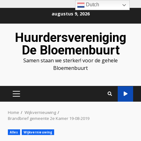
Dutch
Ga
augustus 9, 2026
naar
de
Huurdersvereniging
inhoud
De Bloemenbuurt
Samen staan we sterker! voor de gehele
Bloemenbuurt
PRIMAIR
MENU
Home
Wijkvernieuwing
Brandbrief gemeente 2e Kamer 19-08-2019
Alles
Wijkvernieuwing