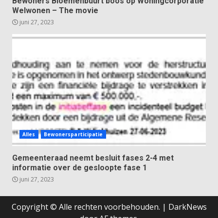
Bewoners Bloemenbuurt boos op Woningcorporatie
Welwonen – The movie
juni 27, 2023
Alles
Bewonersparticipatie
Gemeenteraad neemt besluit fases 2-4 met
informatie over de gesloopte fase 1
juni 27, 2023
Copyright © Alle rechten voorbehouden.
|
DarkNews