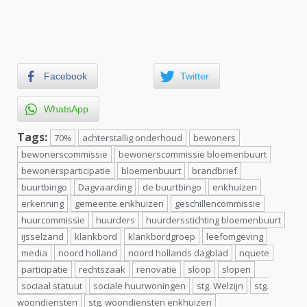
Facebook
Twitter
WhatsApp
Tags:
70%
achterstallig onderhoud
bewoners
bewonerscommissie
bewonerscommissie bloemenbuurt
bewonersparticipatie
bloemenbuurt
brandbrief
buurtbingo
Dagvaarding
de buurtbingo
enkhuizen
erkenning
gemeente enkhuizen
geschillencommissie
huurcommissie
huurders
huurdersstichting bloemenbuurt
ijsselzand
klankbord
klankbordgroep
leefomgeving
media
noord holland
noord hollands dagblad
nquete
participatie
rechtszaak
renovatie
sloop
slopen
sociaal statuut
sociale huurwoningen
stg. Welzijn
stg.
woondiensten
stg. woondiensten enkhuizen