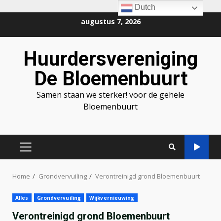
Dutch
Ga
augustus 7, 2026
naar
de
Huurdersvereniging
inhoud
De Bloemenbuurt
Samen staan we sterker! voor de gehele
Bloemenbuurt
PRIMAIR
MENU
Home
Grondvervuiling
Verontreinigd grond Bloemenbuurt
Alles
Grondvervuiling
Wijkvernieuwing
Verontreinigd grond Bloemenbuurt