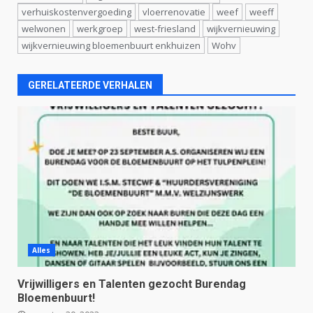
verhuiskostenvergoeding
vloerrenovatie
weef
weeff
welwonen
werkgroep
west-friesland
wijkvernieuwing
wijkvernieuwing bloemenbuurt enkhuizen
Wohv
GERELATEERDE VERHALEN
Alles
Vrijwilligers en Talenten gezocht Burendag
Bloemenbuurt!