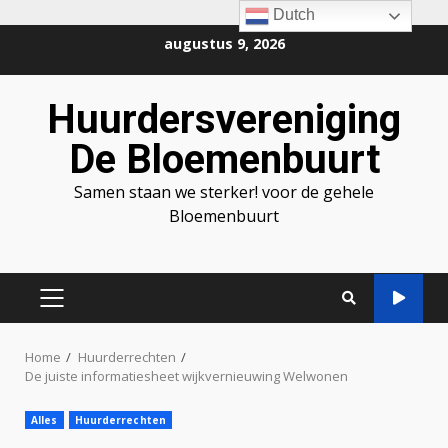
Dutch
Ga
augustus 9, 2026
naar
de
Huurdersvereniging
inhoud
De Bloemenbuurt
Samen staan we sterker! voor de gehele
Bloemenbuurt
PRIMAIR
MENU
Home
Huurderrechten
De juiste informatiesheet wijkvernieuwing Welwonen
Alles
Huurderrechten