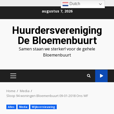
Dutch
Ga
augustus 7, 2026
naar
de
Huurdersvereniging
inhoud
De Bloemenbuurt
Samen staan we sterker! voor de gehele
Bloemenbuurt
PRIMAIR
MENU
Home
Media
Sloop 94 woningen Bloemenbuurt 09-01-2018 Ons WF
Alles
Media
Wijkvernieuwing