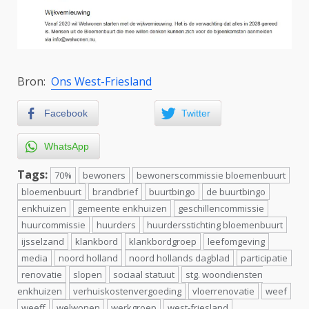
Bron:
Ons West-Friesland
Facebook
Twitter
WhatsApp
Tags:
70%
bewoners
bewonerscommissie bloemenbuurt
bloemenbuurt
brandbrief
buurtbingo
de buurtbingo
enkhuizen
gemeente enkhuizen
geschillencommissie
huurcommissie
huurders
huurdersstichting bloemenbuurt
ijsselzand
klankbord
klankbordgroep
leefomgeving
media
noord holland
noord hollands dagblad
participatie
renovatie
slopen
sociaal statuut
stg. woondiensten
enkhuizen
verhuiskostenvergoeding
vloerrenovatie
weef
weeff
welwonen
werkgroep
west-friesland