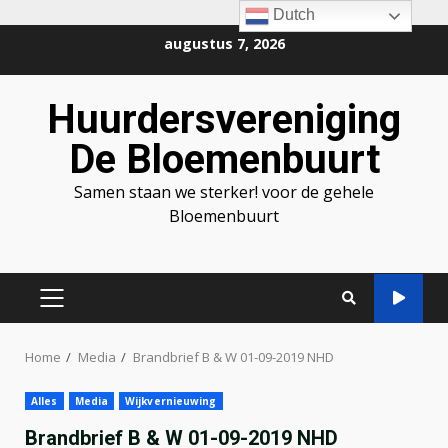
Dutch
Ga
augustus 7, 2026
naar
de
Huurdersvereniging
inhoud
De Bloemenbuurt
Samen staan we sterker! voor de gehele
Bloemenbuurt
PRIMAIR
MENU
Home
Media
Brandbrief B & W 01-09-2019 NHD
Alles
Media
Wijkvernieuwing
Brandbrief B & W 01-09-2019 NHD