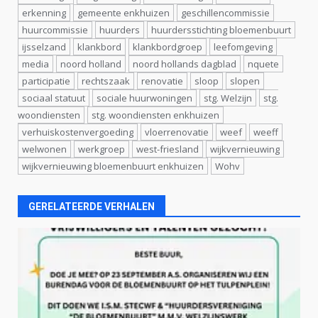
erkenning
gemeente enkhuizen
geschillencommissie
huurcommissie
huurders
huurdersstichting bloemenbuurt
ijsselzand
klankbord
klankbordgroep
leefomgeving
media
noord holland
noord hollands dagblad
nquete
participatie
rechtszaak
renovatie
sloop
slopen
sociaal statuut
sociale huurwoningen
stg. Welzijn
stg.
woondiensten
stg. woondiensten enkhuizen
verhuiskostenvergoeding
vloerrenovatie
weef
weeff
welwonen
werkgroep
west-friesland
wijkvernieuwing
wijkvernieuwing bloemenbuurt enkhuizen
Wohv
GERELATEERDE VERHALEN