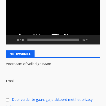
00:00
02:11
NIEUWSBRIEF
Voornaam of volledige naam
Email
Door verder te gaan, ga je akkoord met het privacy