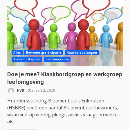
Alles
Bewonersparticipatie
Huurdersbelangen
Klankbord groep
Leefomgeving
Doe je mee? Klankbordgroep en werkgroep
leefomgeving
HVB
maart 2, 2020
Huurdersstichting Bloemenbuurt Enkhuizen
(HSBBE) heeft een aantal Bloemenbuurtbewoners,
waarmee zij overleg pleegt, advies vraagt en welke
als...