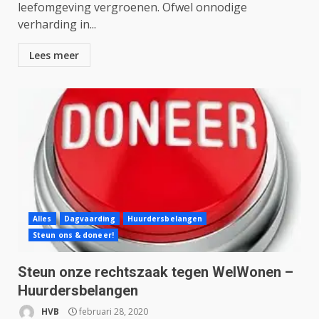
leefomgeving vergroenen. Ofwel onnodige
verharding in...
Lees meer
Alles
Dagvaarding
Huurdersbelangen
Steun ons & doneer!
Steun onze rechtszaak tegen WelWonen –
Huurdersbelangen
HVB
februari 28, 2020