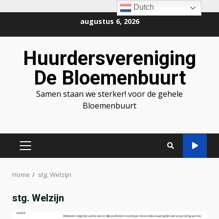
Dutch
Ga
augustus 6, 2026
naar
de
Huurdersvereniging
inhoud
De Bloemenbuurt
Samen staan we sterker! voor de gehele
Bloemenbuurt
PRIMAIR
MENU
Home
stg. Welzijn
stg. Welzijn