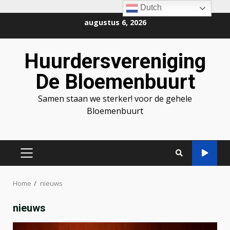
Dutch
Ga
augustus 6, 2026
naar
de
Huurdersvereniging
inhoud
De Bloemenbuurt
Samen staan we sterker! voor de gehele
Bloemenbuurt
PRIMAIR
MENU
Home
nieuws
nieuws