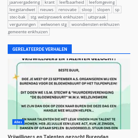
jaarvergadering
krant
leefbaarheid
leefomgeving
leegstandwet
nieuws
renovatie
sloop
slopen
sp
stec-bak
stg. welzijnswerk enkhuizen
uitspraak
vergunningen
welwonen stg
woondiensten enkhuizen
gemeente enkhuizen
GERELATEERDE VERHALEN
Alles
Vrijwilligers en Talenten gezocht Burendag