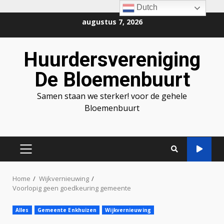
Dutch
Ga
augustus 7, 2026
naar
de
Huurdersvereniging
inhoud
De Bloemenbuurt
Samen staan we sterker! voor de gehele
Bloemenbuurt
PRIMAIR
MENU
Home
Wijkvernieuwing
Voorlopig geen goedkeuring gemeente
Alles
Gemeente Enkhuizen
Wijkvernieuwing