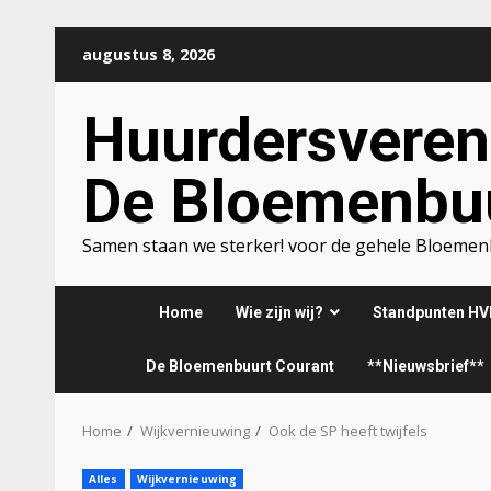
Ga
augustus 8, 2026
naar
de
Huurdersveren
inhoud
De Bloemenbu
Samen staan we sterker! voor de gehele Bloeme
Home
Wie zijn wij?
Standpunten HV
De Bloemenbuurt Courant
**Nieuwsbrief**
Home
Wijkvernieuwing
Ook de SP heeft twijfels
Alles
Wijkvernieuwing