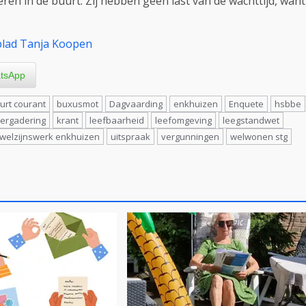
n in de buurt. Zij hebben geen last van de wachttijd, want
blad Tanja Koopen
tsApp
rt courant
buxusmot
Dagvaarding
enkhuizen
Enquete
hsbbe
vergadering
krant
leefbaarheid
leefomgeving
leegstandwet
. welzijnswerk enkhuizen
uitspraak
vergunningen
welwonen stg