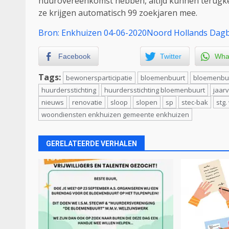
huurovereenkomst hebben, altijd kunnen terugkere
ze krijgen automatisch 99 zoekjaren mee.
Bron: Enkhuizen 04-06-2020Noord Hollands Dag
Facebook
Twitter
Wha
Tags:
bewonersparticipatie
bloemenbuurt
bloemenbuu
huurdersstichting
huurdersstichting bloemenbuurt
jaar
nieuws
renovatie
sloop
slopen
sp
stec-bak
stg
woondiensten enkhuizen gemeente enkhuizen
GERELATEERDE VERHALEN