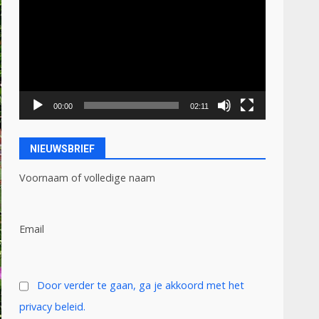
00:00
02:11
NIEUWSBRIEF
Voornaam of volledige naam
Email
Door verder te gaan, ga je akkoord met het
privacy beleid.