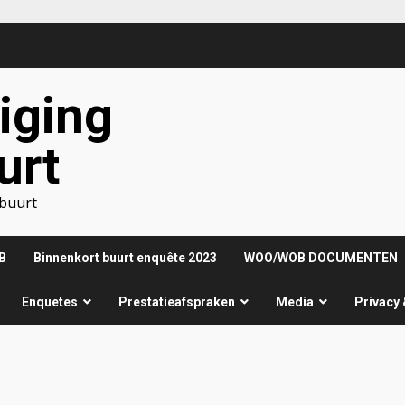
iging
urt
nbuurt
B
Binnenkort buurt enquête 2023
WOO/WOB DOCUMENTEN
Enquetes
Prestatieafspraken
Media
Privacy 