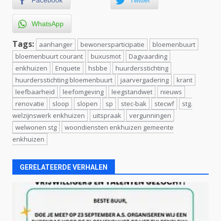
Facebook
Twitter
WhatsApp
Tags:
aanhanger
bewonersparticipatie
bloemenbuurt
bloemenbuurt courant
buxusmot
Dagvaarding
enkhuizen
Enquete
hsbbe
huurdersstichting
huurdersstichting bloemenbuurt
jaarvergadering
krant
leefbaarheid
leefomgeving
leegstandwet
nieuws
renovatie
sloop
slopen
sp
stec-bak
stecwf
stg.
welzijnswerk enkhuizen
uitspraak
vergunningen
welwonen stg
woondiensten enkhuizen gemeente
enkhuizen
GERELATEERDE VERHALEN