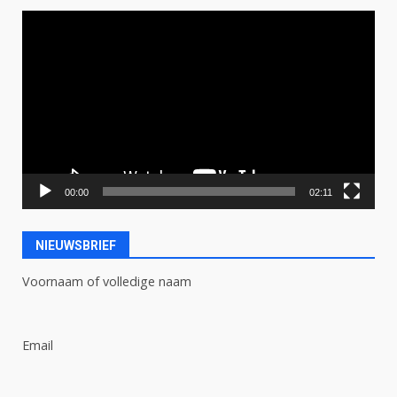
Videospeler
00:00
02:11
NIEUWSBRIEF
Voornaam of volledige naam
Email