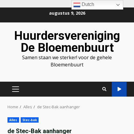
Dutch
Ga
augustus 9, 2026
naar
de
Huurdersvereniging
inhoud
De Bloemenbuurt
Samen staan we sterker! voor de gehele
Bloemenbuurt
PRIMAIR
MENU
Home
Alles
de Stec-Bak aanhanger
Alles
Stec-bak
de Stec-Bak aanhanger