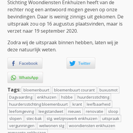
Stichting Woondiensten Enkhuizen heeft van de
rechter nog een antwoord mogen geven op onze
bevindingen. Daar is weinig zinnigs uit gekomen. De
uitspraak zou op 16 augustus plaatsvinden, maar is
verzet naar 19 september 2020.
Zodra wij de uitspraak binnen hebben, laten wij je
deze natuurlijk weten.
Facebook
Twitter
WhatsApp
Tags:
bloemenbuurt
bloemenbuurt courant
buxusmot
Dagvaarding
enkhuizen
hsbbe
huurdersstichting
huurdersstichting bloemenbuurt
krant
leefbaarheid
leefomgeving
leegstandwet
nieuws
renovatie
sloop
slopen
stec-bak
stg. welzijnswerk enkhuizen
uitspraak
vergunningen
welwonen stg
woondiensten enkhuizen
gemeente enkhuizen