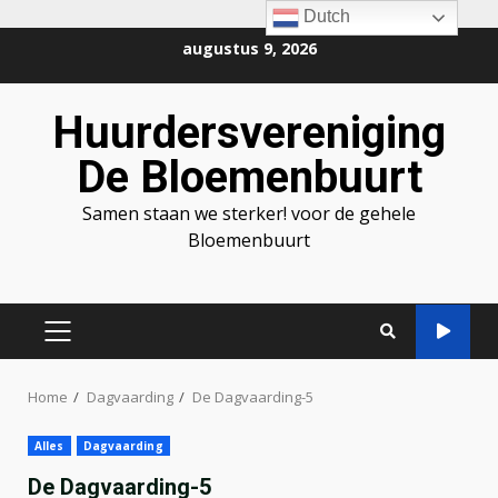
Dutch
Ga
augustus 9, 2026
naar
de
Huurdersvereniging
inhoud
De Bloemenbuurt
Samen staan we sterker! voor de gehele
Bloemenbuurt
PRIMAIR
MENU
Home
Dagvaarding
De Dagvaarding-5
Alles
Dagvaarding
De Dagvaarding-5