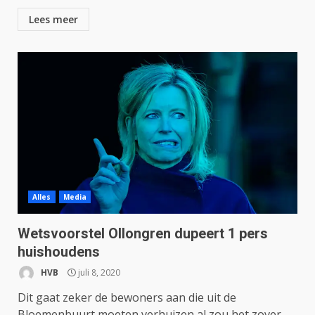
Lees meer
Alles
Media
Wetsvoorstel Ollongren dupeert 1 pers
huishoudens
HVB
juli 8, 2020
Dit gaat zeker de bewoners aan die uit de
Bloemenbuurt moeten verhuizen al zou het zover