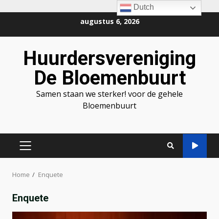
Dutch
Ga
augustus 6, 2026
naar
de
Huurdersvereniging
inhoud
De Bloemenbuurt
Samen staan we sterker! voor de gehele
Bloemenbuurt
PRIMAIR
MENU
Home
Enquete
Enquete