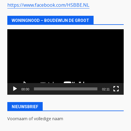
https://www.facebook.com/HSBBE.NL
WONINGNOOD – BOUDEWIJN DE GROOT
Videospeler
00:00
02:11
NIEUWSBRIEF
Voornaam of volledige naam