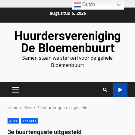
Dutch
Ga
augustus 6, 2026
naar
de
Huurdersvereniging
inhoud
De Bloemenbuurt
Samen staan we sterker! voor de gehele
Bloemenbuurt
PRIMAIR
MENU
Home
Alles
3e buurtenquete uitgesteld
Alles
Enquete
3e buurtenquete uitgesteld