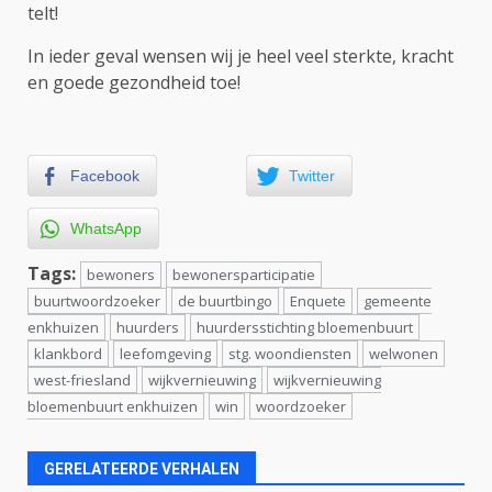
telt!
In ieder geval wensen wij je heel veel sterkte, kracht
en goede gezondheid toe!
Facebook
Twitter
WhatsApp
Tags:
bewoners
bewonersparticipatie
buurtwoordzoeker
de buurtbingo
Enquete
gemeente
enkhuizen
huurders
huurdersstichting bloemenbuurt
klankbord
leefomgeving
stg. woondiensten
welwonen
west-friesland
wijkvernieuwing
wijkvernieuwing
bloemenbuurt enkhuizen
win
woordzoeker
GERELATEERDE VERHALEN