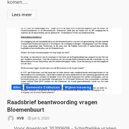
komen…...
Lees meer
Alles
Gemeente Enkhuizen
Wijkvernieuwing
Raadsbrief beantwoording vragen
Bloemenbuurt
HVB
juli 6, 2020
Voor download: 20200609 – Schirftelijke vragen