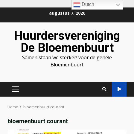
Dutch
Ga
augustus 7, 2026
naar
de
Huurdersvereniging
inhoud
De Bloemenbuurt
Samen staan we sterker! voor de gehele
Bloemenbuurt
PRIMAIR
MENU
Home
bloemenbuurt courant
bloemenbuurt courant