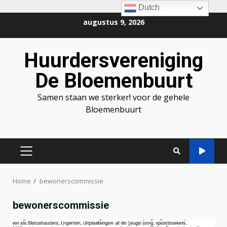
Dutch
Ga
augustus 9, 2026
naar
de
Huurdersvereniging
inhoud
De Bloemenbuurt
Samen staan we sterker! voor de gehele
Bloemenbuurt
PRIMAIR
MENU
Home
bewonerscommissie
bewonerscommissie