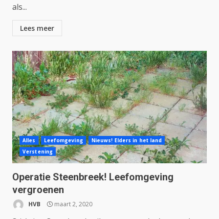
als...
Lees meer
Alles
Leefomgeving
Nieuws! Elders in het land
Verstening
Operatie Steenbreek! Leefomgeving
vergroenen
HVB
maart 2, 2020