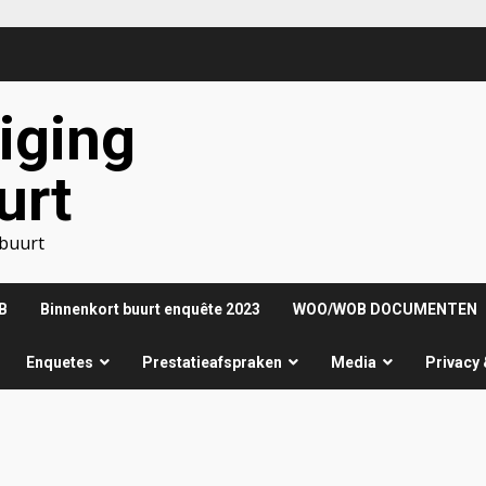
iging
urt
nbuurt
B
Binnenkort buurt enquête 2023
WOO/WOB DOCUMENTEN
Enquetes
Prestatieafspraken
Media
Privacy 