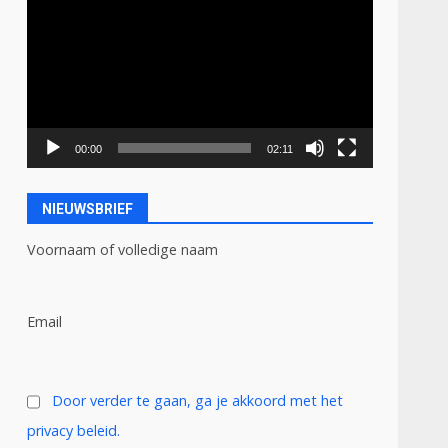
00:00
02:11
NIEUWSBRIEF
Voornaam of volledige naam
Email
Door verder te gaan, ga je akkoord met het
privacy beleid.