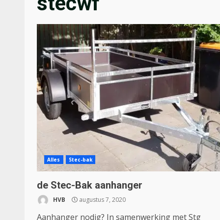
stecwf
Alles
Stec-bak
de Stec-Bak aanhanger
HVB
augustus 7, 2020
Aanhanger nodig? In samenwerking met Stg