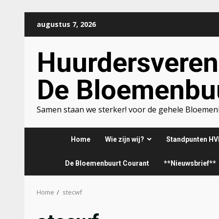
Ga
augustus 7, 2026
naar
de
Huurdersveren
inhoud
De Bloemenbu
Samen staan we sterker! voor de gehele Bloeme
Home
Wie zijn wij?
Standpunten HV
De Bloemenbuurt Courant
**Nieuwsbrief**
Home
stecwf