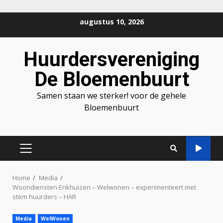
Ga
augustus 10, 2026
naar
de
Huurdersvereniging
inhoud
De Bloemenbuurt
Samen staan we sterker! voor de gehele
Bloemenbuurt
PRIMAIR
MENU
Home
Media
Woondiensten Enkhuizen – Welwonen – experimenteert met
stem huurders – HAR
Media
WelWonen