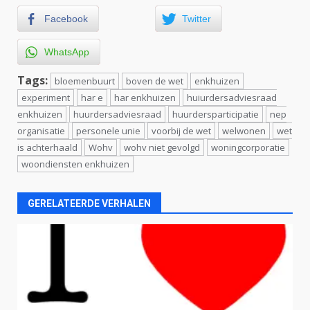
Facebook
Twitter
WhatsApp
Tags:
bloemenbuurt
boven de wet
enkhuizen
experiment
har e
har enkhuizen
huiurdersadviesraad
enkhuizen
huurdersadviesraad
huurdersparticipatie
nep
organisatie
personele unie
voorbij de wet
welwonen
wet
is achterhaald
Wohv
wohv niet gevolgd
woningcorporatie
woondiensten enkhuizen
GERELATEERDE VERHALEN