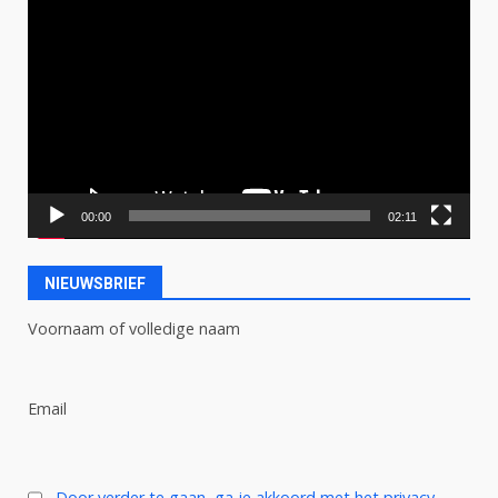
Videospeler
00:00
02:11
NIEUWSBRIEF
Voornaam of volledige naam
Email
Door verder te gaan, ga je akkoord met het privacy