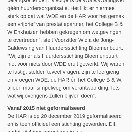
belangstellenden, is volgens de Wohv/Woningwet
géén huurdersorganisatie. Het lijkt er hiermee
sterk op dat wat WDE en de HAR voor het gemak
een vrijbrief van prestatiepartner, het College B &
W Enkhuizen hebben gekregen om wetgevingen
te overtreden”, stelt Voorzitter Widia de Jong-
Baldewsing van Huurdersstichting Bloemenbuurt.
“Wij zijn er als Huurdersstichting Bloemenbuurt
niet voor niets door WDE eruit gewerkt. Wij waren
te lastig, stelden teveel vragen, zijn te leergierig
en vroegen WDE, de HAR én het College B & W,
alleen maar simpelweg om verantwoording. Iets
wat wij overigens zullen blijven doen”.
Vanaf 2015 niet geformaliseerd
De HAR is op 20 december 2019 geformaliseerd
en is toen officieel een stichting geworden. Dit,
nadat zij 4 jaar onrechtmatig als