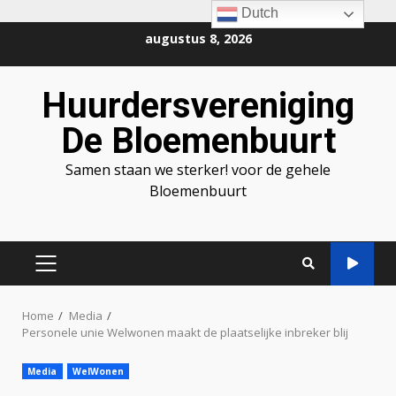
Dutch
Ga
augustus 8, 2026
naar
de
Huurdersvereniging
inhoud
De Bloemenbuurt
Samen staan we sterker! voor de gehele
Bloemenbuurt
PRIMAIR
MENU
Home
Media
Personele unie Welwonen maakt de plaatselijke inbreker blij
Media
WelWonen