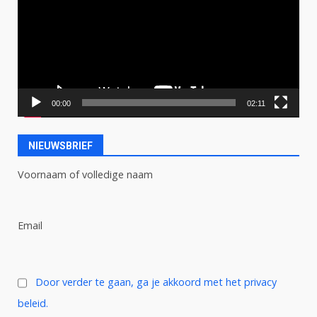
00:00
02:11
NIEUWSBRIEF
Voornaam of volledige naam
Email
Door verder te gaan, ga je akkoord met het privacy
beleid.