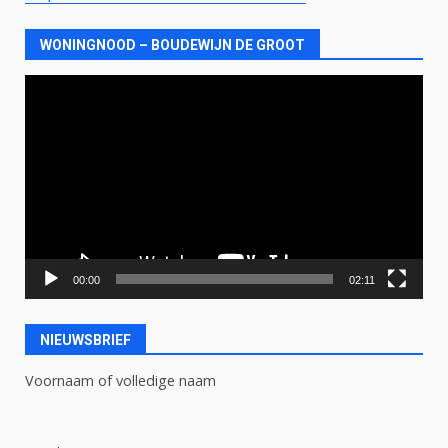
WONINGNOOD – BOUDEWIJN DE GROOT
Videospeler
00:00
02:11
NIEUWSBRIEF
Voornaam of volledige naam