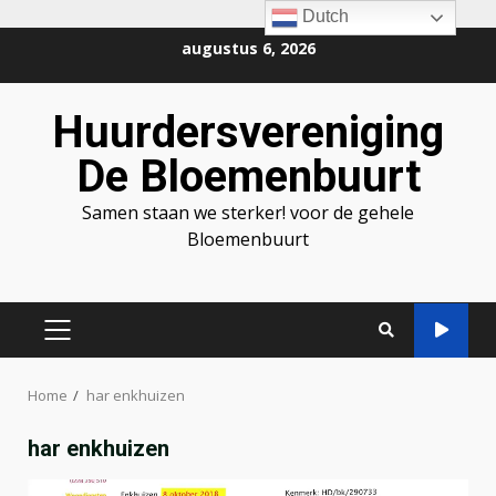
Dutch
Ga
augustus 6, 2026
naar
de
Huurdersvereniging
inhoud
De Bloemenbuurt
Samen staan we sterker! voor de gehele
Bloemenbuurt
PRIMAIR
MENU
Home
har enkhuizen
har enkhuizen