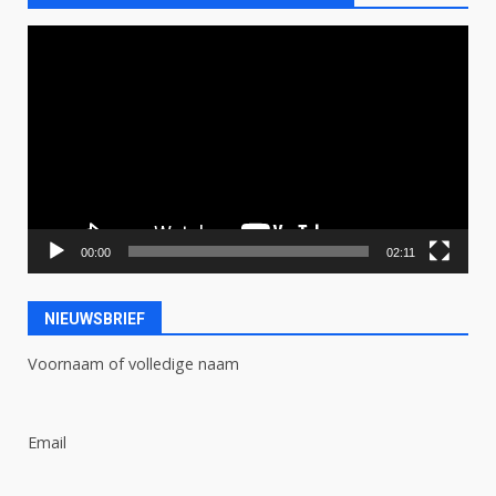
Videospeler
00:00
02:11
NIEUWSBRIEF
Voornaam of volledige naam
Email