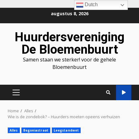
Dutch
Ga
augustus 8, 2026
naar
de
Huurdersvereniging
inhoud
De Bloemenbuurt
Samen staan we sterker! voor de gehele
Bloemenbuurt
PRIMAIR
MENU
Home
Alles
Wie is de zondebok? – Huurders moeten opeens verhuizen
Alles
Begoniastraat
Leegstandwet