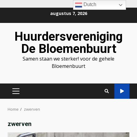
Dutch
Ga
augustus 7, 2026
naar
de
Huurdersvereniging
inhoud
De Bloemenbuurt
Samen staan we sterker! voor de gehele
Bloemenbuurt
PRIMAIR
MENU
Home
zwerven
zwerven