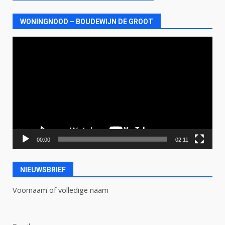
WONINGNOOD – BOUDEWIJN DE GROOT
Videospeler
00:00
02:11
NIEUWSBRIEF
Voornaam of volledige naam