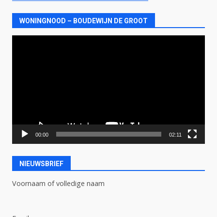
WONINGNOOD – BOUDEWIJN DE GROOT
Videospeler
00:00
02:11
NIEUWSBRIEF
Voornaam of volledige naam