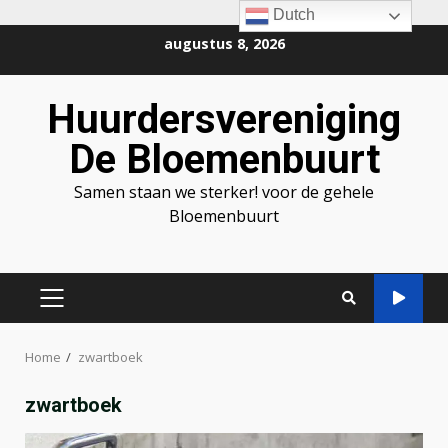
Dutch
Ga
augustus 8, 2026
naar
de
Huurdersvereniging
inhoud
De Bloemenbuurt
Samen staan we sterker! voor de gehele
Bloemenbuurt
PRIMAIR
MENU
Home
zwartboek
zwartboek