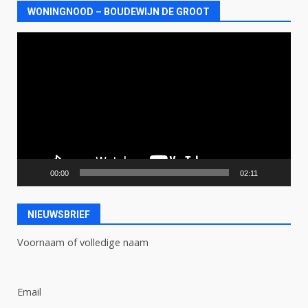
WONINGNOOD – BOUDEWIJN DE GROOT
Videospeler
00:00
02:11
NIEUWSBRIEF
Voornaam of volledige naam
Email