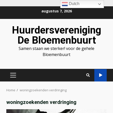
Dutch
Ga
augustus 7, 2026
naar
de
Huurdersvereniging
inhoud
De Bloemenbuurt
Samen staan we sterker! voor de gehele
Bloemenbuurt
PRIMAIR
MENU
Home
woningzoekenden verdringing
woningzoekenden verdringing