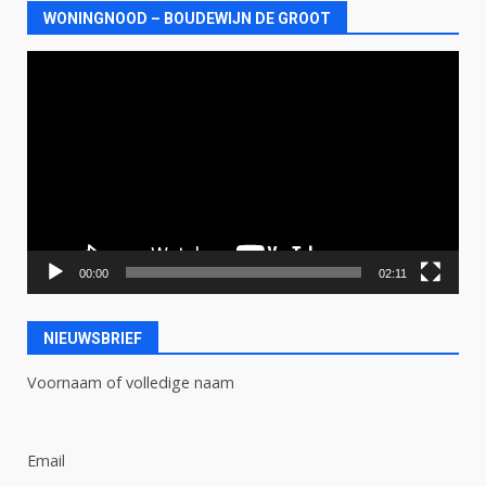
WONINGNOOD – BOUDEWIJN DE GROOT
Videospeler
00:00
02:11
NIEUWSBRIEF
Voornaam of volledige naam
Email