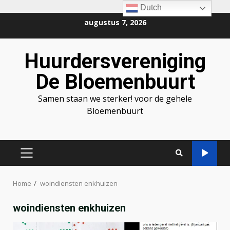
Dutch
Ga
augustus 7, 2026
naar
de
Huurdersvereniging
inhoud
De Bloemenbuurt
Samen staan we sterker! voor de gehele
Bloemenbuurt
PRIMAIR
MENU
Home
woindiensten enkhuizen
woindiensten enkhuizen