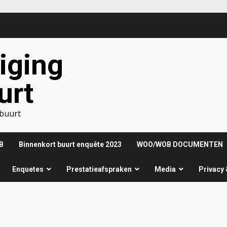
iging
urt
nbuurt
B
Binnenkort buurt enquête 2023
WOO/WOB DOCUMENTEN
Enquetes
Prestatieafspraken
Media
Privacy 