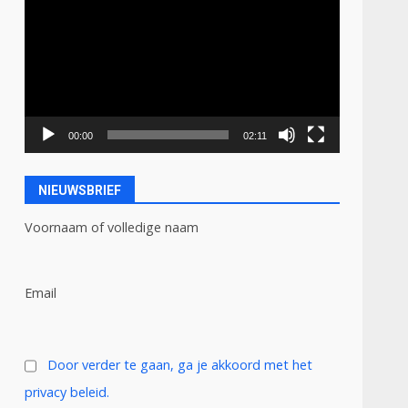
00:00
02:11
NIEUWSBRIEF
Voornaam of volledige naam
Email
Door verder te gaan, ga je akkoord met het
privacy beleid.