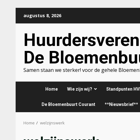
Ga
augustus 8, 2026
naar
de
Huurdersveren
inhoud
De Bloemenbu
Samen staan we sterker! voor de gehele Bloeme
Home
Wie zijn wij?
Standpunten HV
De Bloemenbuurt Courant
**Nieuwsbrief**
Home
welzijnswerk