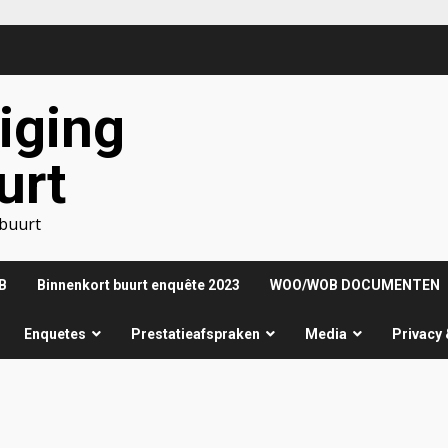
iging
urt
nbuurt
B
Binnenkort buurt enquête 2023
WOO/WOB DOCUMENTEN
Enquetes
Prestatieafspraken
Media
Privacy 