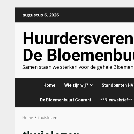
Ga
augustus 6, 2026
naar
de
Huurdersveren
inhoud
De Bloemenbu
Samen staan we sterker! voor de gehele Bloeme
Home
Wie zijn wij?
Standpunten HV
De Bloemenbuurt Courant
**Nieuwsbrief**
Home
thuislozen