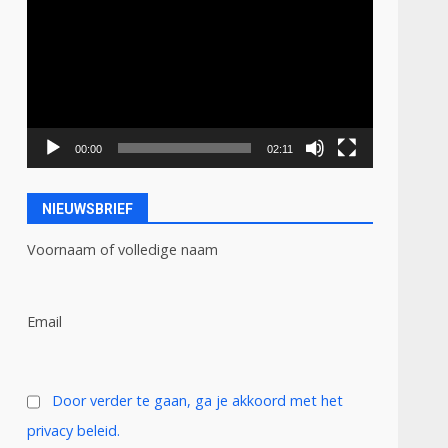
00:00
02:11
NIEUWSBRIEF
Voornaam of volledige naam
Email
Door verder te gaan, ga je akkoord met het
privacy beleid.