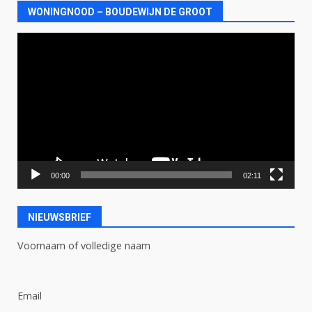
WONINGNOOD – BOUDEWIJN DE GROOT
Videospeler
00:00
02:11
NIEUWSBRIEF
Voornaam of volledige naam
Email