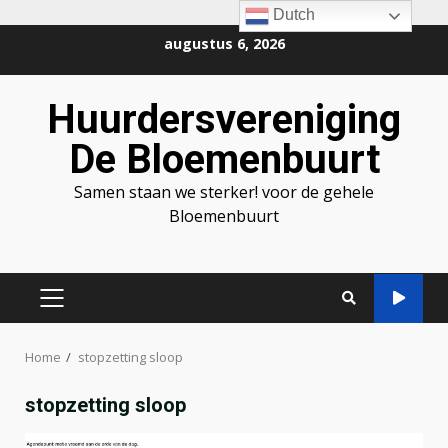
Dutch
Ga
augustus 6, 2026
naar
de
Huurdersvereniging
inhoud
De Bloemenbuurt
Samen staan we sterker! voor de gehele
Bloemenbuurt
PRIMAIR
MENU
Home
stopzetting sloop
stopzetting sloop