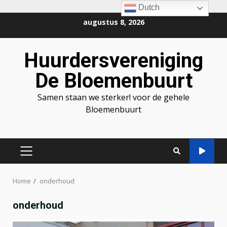
Dutch
Ga
augustus 8, 2026
naar
de
Huurdersvereniging
inhoud
De Bloemenbuurt
Samen staan we sterker! voor de gehele
Bloemenbuurt
PRIMAIR
MENU
Home
onderhoud
onderhoud