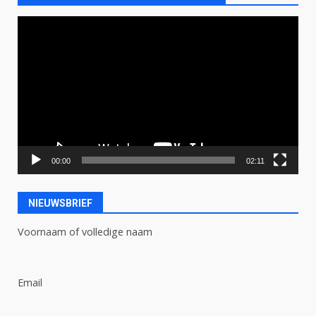
Videospeler
00:00
02:11
NIEUWSBRIEF
Voornaam of volledige naam
Email