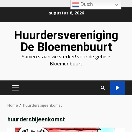
Dutch
Ga
augustus 8, 2026
naar
de
Huurdersvereniging
inhoud
De Bloemenbuurt
Samen staan we sterker! voor de gehele
Bloemenbuurt
PRIMAIR
MENU
Home
huurdersbijeenkomst
huurdersbijeenkomst