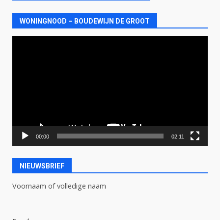
WONINGNOOD – BOUDEWIJN DE GROOT
Videospeler
00:00
02:11
NIEUWSBRIEF
Voornaam of volledige naam