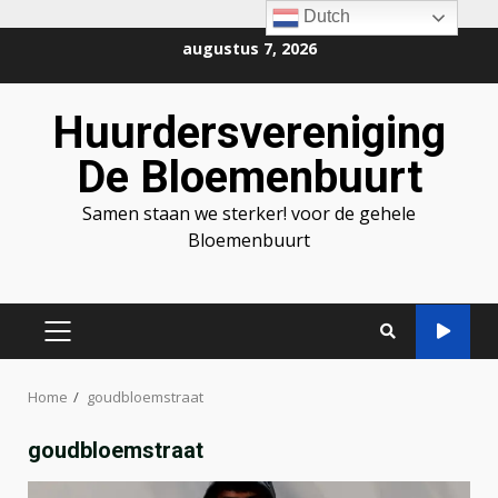
Dutch
Ga
augustus 7, 2026
naar
de
Huurdersvereniging
inhoud
De Bloemenbuurt
Samen staan we sterker! voor de gehele
Bloemenbuurt
PRIMAIR
MENU
Home
goudbloemstraat
goudbloemstraat