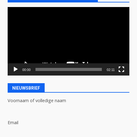
Videospeler
00:00
02:11
NIEUWSBRIEF
Voornaam of volledige naam
Email