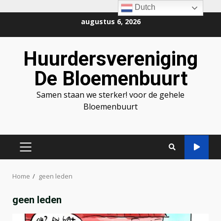
Dutch
Ga
augustus 6, 2026
naar
de
Huurdersvereniging
inhoud
De Bloemenbuurt
Samen staan we sterker! voor de gehele
Bloemenbuurt
PRIMAIR
MENU
Home
geen leden
geen leden