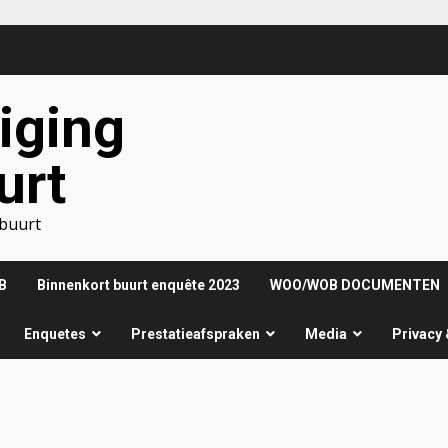
iging
urt
nbuurt
B
Binnenkort buurt enquête 2023
WOO/WOB DOCUMENTEN
Enquetes
Prestatieafspraken
Media
Privacy 