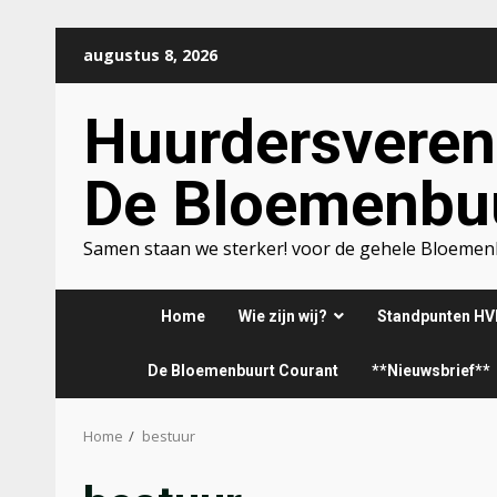
Ga
augustus 8, 2026
naar
de
Huurdersveren
inhoud
De Bloemenbu
Samen staan we sterker! voor de gehele Bloeme
Home
Wie zijn wij?
Standpunten HV
De Bloemenbuurt Courant
**Nieuwsbrief**
Home
bestuur