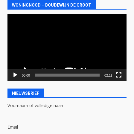
WONINGNOOD – BOUDEWIJN DE GROOT
Videospeler
00:00
02:11
NIEUWSBRIEF
Voornaam of volledige naam
Email