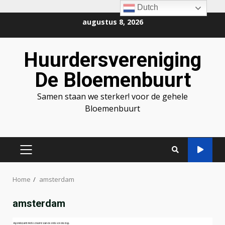
Dutch
Ga
augustus 8, 2026
naar
de
Huurdersvereniging
inhoud
De Bloemenbuurt
Samen staan we sterker! voor de gehele
Bloemenbuurt
PRIMAIR
MENU
Home
amsterdam
amsterdam