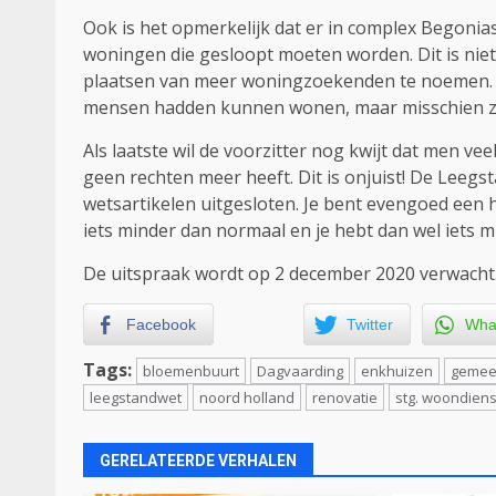
Ook is het opmerkelijk dat er in complex Begoni
woningen die gesloopt moeten worden. Dit is niet
plaatsen van meer woningzoekenden te noemen. Oo
mensen hadden kunnen wonen, maar misschien zie
Als laatste wil de voorzitter nog kwijt dat men 
geen rechten meer heeft. Dit is onjuist! De Leegst
wetsartikelen uitgesloten. Je bent evengoed een h
iets minder dan normaal en je hebt dan wel iets mi
De uitspraak wordt op 2 december 2020 verwacht
Facebook
Twitter
Wha
Tags:
bloemenbuurt
Dagvaarding
enkhuizen
gemee
leegstandwet
noord holland
renovatie
stg. woondien
GERELATEERDE VERHALEN