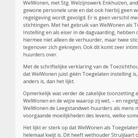
WelWonen, met Stg. Welzijnswerk Enkhuizen, and
gewone personele unie en dat ook hierbij geen we
regelgeving wordt gevolgd. Er is geen verschil m
stichtingen. Met het gebruik van WelWonen als 
Instelling en als eiser in de dagvaarding, hebben
hiermee niet alleen de verhuurder, maar twee sti
tegenover zich gekregen. Ook dit komt zeer intim
huurders over.
Met de schriftelijke verklaring van de Toezichtho
dat WelWonen juist géén Toegelaten instelling is
anders is, dan het lijkt.
Opmerkelijk was verder de zakelijke toonzetting
WelWonen en de wijze waarop zij wet, – en regelg
WelWonen de Leegstandwet-huurders als mens min
voorgaande moeilijkheden des levens, welke so
Het lijkt er sterk op dat WelWonen als Toegelaten
helemaal kwijt is. Dit heeft wethouder Struijlaart