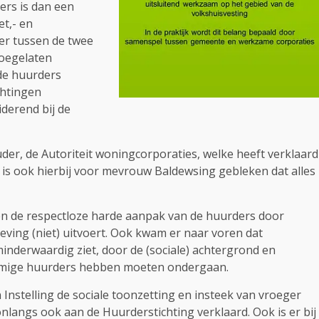
ers is dan een
t,- en
eer tussen de twee
Toegelaten
 de huurders
chtingen
iderend bij de
uder, de Autoriteit woningcorporaties, welke heeft verklaard
, is ook hierbij voor mevrouw Baldewsing gebleken dat alles
 en de respectloze harde aanpak van de huurders door
eving (niet) uitvoert. Ook kwam er naar voren dat
derwaardig ziet, door de (sociale) achtergrond en
mmige huurders hebben moeten ondergaan.
 Instelling de sociale toonzetting en insteek van vroeger
 onlangs ook aan de Huurderstichting verklaard. Ook is er bij