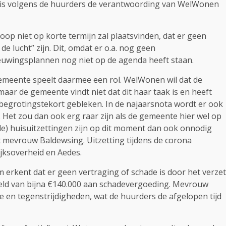
n, is volgens de huurders de verantwoording van WelWonen
p niet op korte termijn zal plaatsvinden, dat er geen
de lucht” zijn. Dit, omdat er o.a. nog geen
euwingsplannen nog niet op de agenda heeft staan.
gemeente speelt daarmee een rol. WelWonen wil dat de
aar de gemeente vindt niet dat dit haar taak is en heeft
begrotingstekort gebleken. In de najaarsnota wordt er ook
Het zou dan ook erg raar zijn als de gemeente hier wel op
de) huisuitzettingen zijn op dit moment dan ook onnodig
t mevrouw Baldewsing. Uitzetting tijdens de corona
ijksoverheid en Aedes.
 erkent dat er geen vertraging of schade is door het verzet
steld van bijna €140.000 aan schadevergoeding. Mevrouw
ie en tegenstrijdigheden, wat de huurders de afgelopen tijd