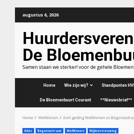
Ga
augustus 6, 2026
naar
de
Huurdersveren
inhoud
De Bloemenbu
Samen staan we sterker! voor de gehele Bloeme
Home
Wie zijn wij?
Standpunten HV
De Bloemenbuurt Courant
**Nieuwsbrief**
Home
WelWonen
Kort geding WelWonen vs Begoniastraat – 
Alles
Begoniastraat
WelWonen
Wijkvernieuwing