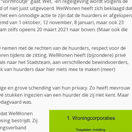
vormfoutje” gaat. Wet, -en regelgeving wordt volgens de
d of niet juist uitgevoerd. WelWonen heeft zich beklaagd da
 het een onnodige actie te zijn dat de huurders er afgelopen
d van 1 oktober, 12 november, 8 januari, maar ook 23
kwam zelfs opeens 20 maart 2021 naar boven. (Maar ook die
 nemen met de rechten van de huurders, respect voor de
en tijdens de zitting. WelWonen heeft (bijzondere) privé
ls naar het Stadsteam, aan verschillende bewindvoerders,
ok van huurders daar hier niets mee te maken (meer)
dige en grove schending van hun privacy. Zo heeft mevrouw
é stukken ingezien van een huurder die zij niet kent. Maar
edagvaard was.
d dat WelWonen
ing bestrijdt. Zij
kingsverband