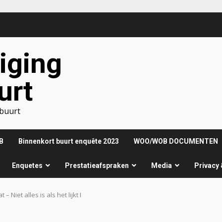
iging
urt
nbuurt
B
Binnenkort buurt enquête 2023
WOO/WOB DOCUMENTEN
Enquetes
Prestatieafspraken
Media
Privacy 
Niet alles is als het lijkt I