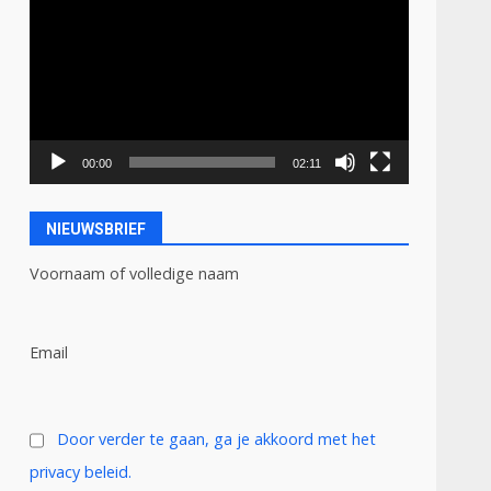
00:00
02:11
NIEUWSBRIEF
Voornaam of volledige naam
Email
Door verder te gaan, ga je akkoord met het
privacy beleid.