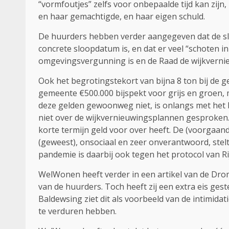
“vormfoutjes” zelfs voor onbepaalde tijd kan zij
en haar gemachtigde, en haar eigen schuld.
De huurders hebben verder aangegeven dat de sloo
concrete sloopdatum is, en dat er veel “schoten in 
omgevingsvergunning is en de Raad de wijkverni
Ook het begrotingstekort van bijna 8 ton bij de 
gemeente €500.000 bijspekt voor grijs en groen, m
deze gelden gewoonweg niet, is onlangs met het 
niet over de wijkvernieuwingsplannen gesproken. 
korte termijn geld voor over heeft. De (voorgaan
(geweest), onsociaal en zeer onverantwoord, stel
pandemie is daarbij ook tegen het protocol van R
WelWonen heeft verder in een artikel van de Drom
van de huurders. Toch heeft zij een extra eis ge
Baldewsing ziet dit als voorbeeld van de intimidat
te verduren hebben.