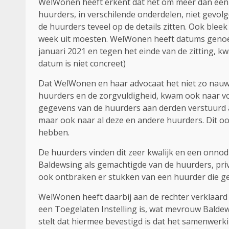
WelWonen heeft erkent dat het om meer dan één “
huurders, in verschilende onderdelen, niet gevolg
de huurders teveel op de details zitten. Ook bleek
week uit moesten. WelWonen heeft datums genoem
januari 2021 en tegen het einde van de zitting, 
datum is niet concreet)
Dat WelWonen en haar advocaat het niet zo nauw
huurders en de zorgvuldigheid, kwam ook naar vor
gegevens van de huurders aan derden verstuurd a
maar ook naar al deze en andere huurders. Dit o
hebben.
De huurders vinden dit zeer kwalijk en een onno
Baldewsing als gemachtigde van de huurders, priv
ook ontbraken er stukken van een huurder die g
WelWonen heeft daarbij aan de rechter verklaar
een Toegelaten Instelling is, wat mevrouw Baldews
stelt dat hiermee bevestigd is dat het samenwer