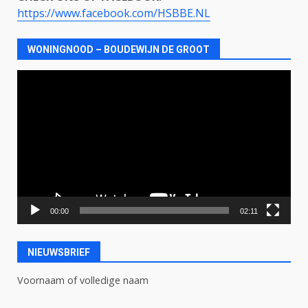
https://www.facebook.com/HSBBE.NL
WONINGNOOD – BOUDEWIJN DE GROOT
Videospeler
00:00
02:11
NIEUWSBRIEF
Voornaam of volledige naam