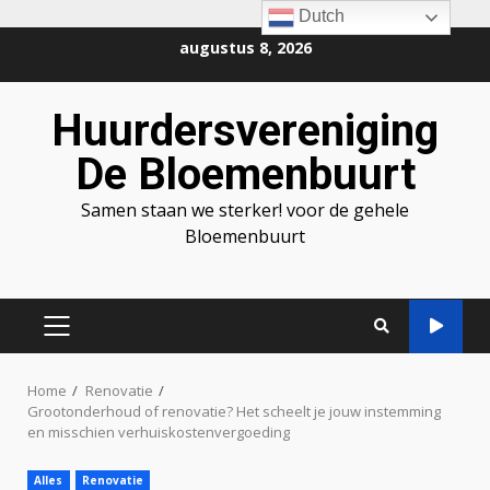
Dutch
Ga
augustus 8, 2026
naar
de
Huurdersvereniging
inhoud
De Bloemenbuurt
Samen staan we sterker! voor de gehele
Bloemenbuurt
PRIMAIR
MENU
Home
Renovatie
Grootonderhoud of renovatie? Het scheelt je jouw instemming
en misschien verhuiskostenvergoeding
Alles
Renovatie