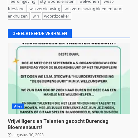
leefomgeving
stg. woondiensten
welwonen
west-
friesland
wijkvernieuwing
wijkvernieuwing bloemenbuurt
enkhuizen
win
woordzoeker
GERELATEERDE VERHALEN
Alles
Vrijwilligers en Talenten gezocht Burendag
Bloemenbuurt!
augustus 30, 2023