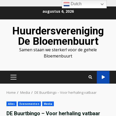
Dutch
Ga
augustus 6, 2026
naar
de
Huurdersvereniging
inhoud
De Bloemenbuurt
Samen staan we sterker! voor de gehele
Bloemenbuurt
PRIMAIR
MENU
Home
Media
DE Buurtbingo – Voor herhaling vatbaar
Alles
Evenementen
Media
DE Buurtbingo – Voor herhaling vatbaar