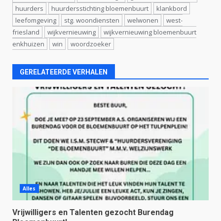
huurders
huurdersstichting bloemenbuurt
klankbord
leefomgeving
stg. woondiensten
welwonen
west-
friesland
wijkvernieuwing
wijkvernieuwing bloemenbuurt
enkhuizen
win
woordzoeker
GERELATEERDE VERHALEN
Alles
Vrijwilligers en Talenten gezocht Burendag