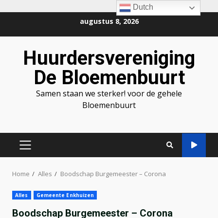
Dutch
Ga
augustus 8, 2026
naar
de
Huurdersvereniging
inhoud
De Bloemenbuurt
Samen staan we sterker! voor de gehele
Bloemenbuurt
PRIMAIR
MENU
Home
Alles
Boodschap Burgemeester – Corona
Alles
Gemeente Enkhuizen
Boodschap Burgemeester – Corona