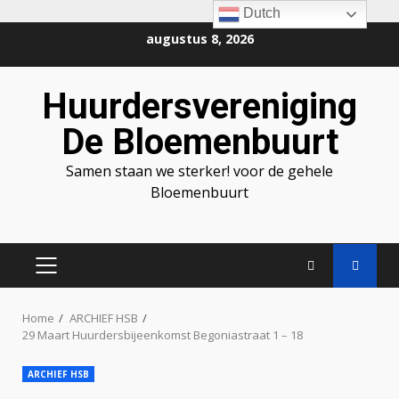
Dutch
Ga
augustus 8, 2026
naar
de
Huurdersvereniging
inhoud
De Bloemenbuurt
Samen staan we sterker! voor de gehele
Bloemenbuurt
PRIMAIR
MENU
Home
ARCHIEF HSB
29 Maart Huurdersbijeenkomst Begoniastraat 1 – 18
ARCHIEF HSB